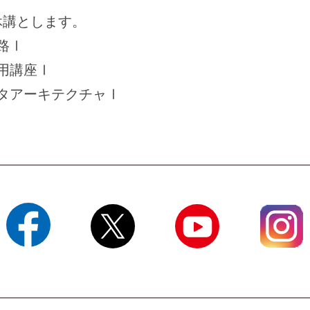
休講とします。
路Ⅰ
応用講座Ⅰ
ータアーキテクチャⅠ
Facebook
X
YouTube
Instagram