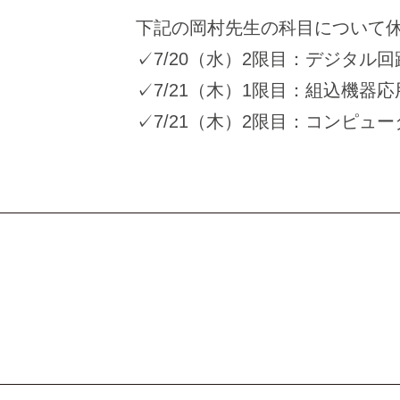
下記の岡村先生の科目について
✓7/20（水）2限目：デジタル回
✓7/21（木）1限目：組込機器
✓7/21（木）2限目：コンピュ