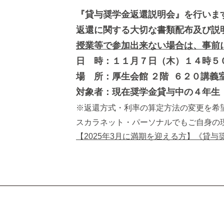
『貸与奨学金返還説明会』を行いま
返還に関する大切な書類配布及び説
授業等で参加出来ない場合は、事前
日 時：１１月７日（木）１４時５
場 所：厚生会館 ２階 ６２０講義
対象者：現在奨学金貸与中の４年生
※返還方式・利率の算定方法の変更を希
スカラネット・パーソナルでもご自身の
【2025年3月に満期を迎える方】《貸与