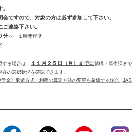
す。
明会ですので、対象の方は必ず参加して下さい。
にご連絡下さい。
０分～
１時間程度
室
１１月２５日（月）までに
望する場合は、
就職・厚生課まで
現在の選択状況を確認できます。
奨学金》返還方式・利率の算定方法の変更を希望する場合 | JAS