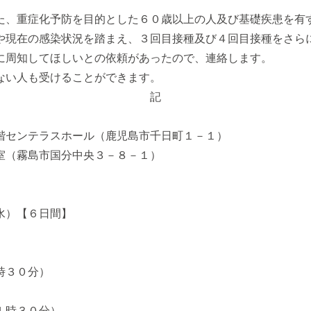
た、重症化予防を目的とした６０歳以上の人及び基礎疾患を有
や現在の感染状況を踏まえ、３回目接種及び４回目接種をさら
に周知してほしいとの依頼があったので、連絡します。
ない人も受けることができます。
記
階センテラスホール（鹿児島市千日町１－１）
室（霧島市国分中央３－８－１）
水）【６日間】
時３０分）
１時３０分）