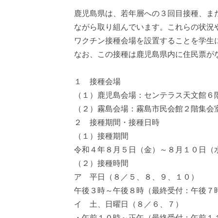
鹿児島県は、若年層への３回目接種、ま
ながら取り組んでいます。これらの状況
ワクチン接種会場を設置することを学生
なお、この接種は鹿児島県内に住民票が
１ 接種会場
（１）鹿児島会場：センテラス天文館６
（２）霧島会場：霧島市民会館２階集会
２ 接種期間・接種日時
（１）接種期間
令和４年８月５日（金）～８月１０日（
（２）接種時間
ア 平日（８／５、８、９、１０）
午後３時～午後８時（最終受付：午後７
イ 土、日曜日（８／６、７）
・午前１０時～正午（最終受付：午前１