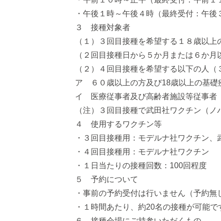
・午後１時～午後４時（最終受付：午後
３ 接種対象者
（１）３回目接種を希望する１８歳以上
（２回目接種日から５か月または６か月
（２）４回目接種を希望する以下の人（
ア ６０歳以上の方及び18歳以上の基礎
イ 医療従事者及び高齢者施設等従事者
（注）３回目接種で武田社ワクチン（ノ
４ 使用するワクチン等
・３回目接種用：モデルナ社ワクチン、
・４回目接種用：モデルナ社ワクチン
・１日当たりの接種回数：100回程度
５ 予約について
・事前の予約受付は行いません（予約無
・１時間あたり、約20名の接種が可能
６ 接種会場にご持参いただくもの