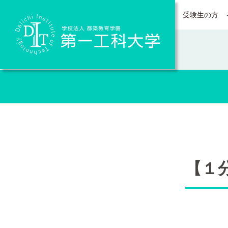
受験生の方
Daiichi Institute of Technology
【１