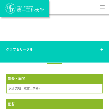
クラブ＆サークル
航空部
部長・顧問
浜洲 充哉（航空工学科）
監督