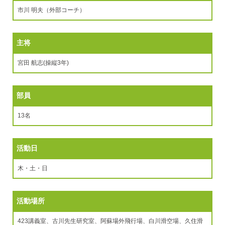
市川 明夫（外部コーチ）
主将
宮田 航志(操縦3年)
部員
13名
活動日
木・土・日
活動場所
423講義室、古川先生研究室、阿蘇場外飛行場、白川滑空場、久住滑