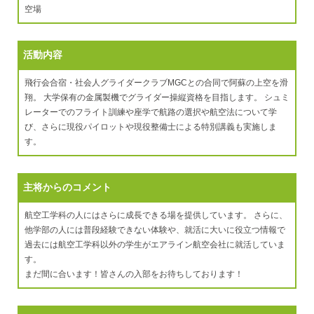
空場
活動内容
飛行会合宿・社会人グライダークラブMGCとの合同で阿蘇の上空を滑
翔。 大学保有の金属製機でグライダー操縦資格を目指します。 シュミ
レーターでのフライト訓練や座学で航路の選択や航空法について学
び、さらに現役パイロットや現役整備士による特別講義も実施しま
す。
主将からのコメント
航空工学科の人にはさらに成長できる場を提供しています。 さらに、
他学部の人には普段経験できない体験や、就活に大いに役立つ情報で
過去には航空工学科以外の学生がエアライン航空会社に就活していま
す。
まだ間に合います！皆さんの入部をお待ちしております！