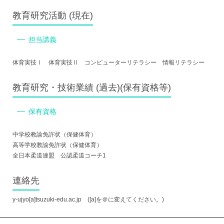
教育研究活動 (現在)
担当講義
体育実技Ⅰ 体育実技Ⅱ コンピューターリテラシー 情報リテラシー
教育研究・技術業績 (過去)(保有資格等)
保有資格
中学校教諭免許状（保健体育）
高等学校教諭免許状（保健体育）
全日本柔道連盟 公認柔道コーチ1
連絡先
y-ujyo[a]tsuzuki-edu.ac.jp ([a]を＠に変えてください。)