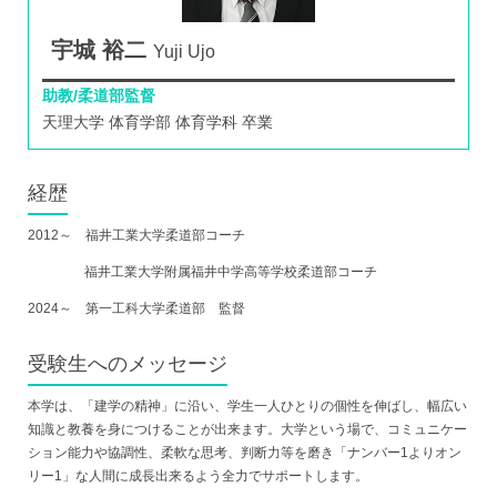
宇城 裕二
Yuji Ujo
助教/柔道部監督
天理大学 体育学部 体育学科 卒業
経歴
2012～ 福井工業大学柔道部コーチ
福井工業大学附属福井中学高等学校柔道部コーチ
2024～ 第一工科大学柔道部 監督
受験生へのメッセージ
本学は、「建学の精神」に沿い、学生一人ひとりの個性を伸ばし、幅広い
知識と教養を身につけることが出来ます。大学という場で、コミュニケー
ション能力や協調性、柔軟な思考、判断力等を磨き「ナンバー1よりオン
リー1」な人間に成長出来るよう全力でサポートします。