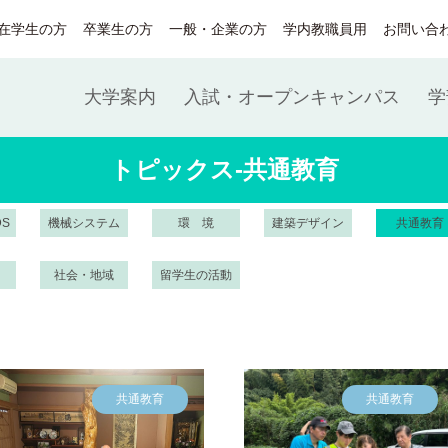
在学生の方
卒業生の方
一般・企業の方
学内教職員用
お問い合
大学案内
入試・オープンキャンパス
学
トピックス-共通教育
DS
機械システム
環 境
建築デザイン
共通教育
社会・地域
留学生の活動
共通教育
共通教育