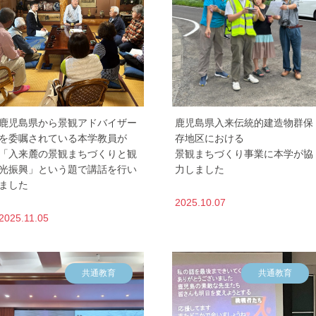
鹿児島県から景観アドバイザー
鹿児島県入来伝統的建造物群保
を委嘱されている本学教員が
存地区における
「入来麓の景観まちづくりと観
景観まちづくり事業に本学が協
光振興」という題で講話を行い
力しました
ました
2025.10.07
2025.11.05
共通教育
共通教育