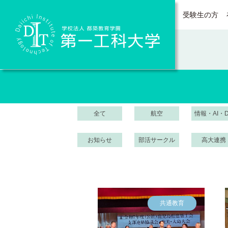
受験生の方
Daiichi Institute of Technology
全て
航空
情報・AI・
お知らせ
部活サークル
高大連携
共通教育