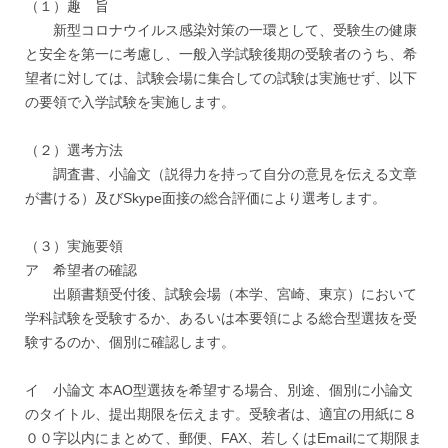
（１）趣 旨
新型コロナウイルス感染対策の一環として、受験生の健康
と安全を第一に考慮し、一般入学試験後期の受験者のうち、希
望者に対しては、試験会場に集合しての試験は実施せず、以下
の要領で入学試験を実施します。
（２）選考方法
調査書、小論文（説得力を持って自分の意見を伝える文章
が書ける）及びSkype面接の総合評価により選考します。
（３）実施要領
ア 希望者の確認
出願書類受付後、試験会場（本学、宮崎、東京）において
学科試験を受験するか、あるいは本要領による総合型選抜を受
験するのか、個別に確認します。
イ 小論文 本AO型選抜を希望する場合、別途、個別に小論文
のタイトル、提出期限を伝えます。受験者は、適宜の用紙に８
００字以内にまとめて、郵便、FAX、若しくはEmailにて期限ま