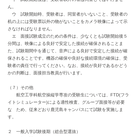
ん。
ウ 試験開始時、受験者は、同室者がいないこと、受験者の
机の上には受験票以外の物がないことをカメラ映像によって示
さなければなりません。
エ 面接試験成立のための条件は、少なくとも試験開始後５
分間は、映像による良好で安定した接続が確保されることま
た、試験期間中を通じて、音声による良好で安定した接続が確
保されることです。機器の確保や良好な接続環境の確保は、受
験者の責任で行ってください。なお、接続が良好であるかどう
かの判断は、面接担当教員が行います。
（７）その他
航空工学科航空操縦学専攻の受験生については、FTD(フラ
イトシミュレーター)による適性検査、グループ面接等が必要
な ため、従来どおり鹿児島キャンパスにて試験を実施しま
す。
２ 一般入学試験後期（総合型選抜）