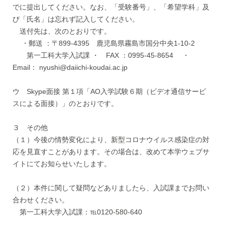
でに提出してください。なお、「受験番号」、「希望学科」及
び「氏名」は忘れず記入してください。
送付先は、次のとおりです。
・郵送 ：〒899-4395 鹿児島県霧島市国分中央1-10-2
第一工科大学入試課 ・ FAX ：0995-45-8654 ・
Email： nyushi@daiichi-koudai.ac.jp
ウ Skype面接 第１項「AO入学試験６期（ビデオ通信サービ
スによる面接）」のとおりです。
３ その他
（１）今後の情勢変化により、新型コロナウイルス感染症の対
応を見直すことがあります。その場合は、改めて本学ウェブサ
イトにてお知らせいたします。
（２）本件に関して疑問などありましたら、入試課までお問い
合わせください。
第一工科大学入試課：℡0120-580-640