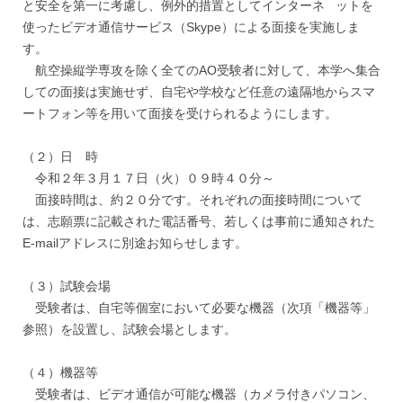
と安全を第一に考慮し、例外的措置としてインターネ ットを
使ったビデオ通信サービス（Skype）による面接を実施しま
す。
航空操縦学専攻を除く全てのAO受験者に対して、本学へ集合
しての面接は実施せず、自宅や学校など任意の遠隔地からスマ
ートフォン等を用いて面接を受けられるようにします。
（２）日 時
令和２年３月１７日（火）０９時４０分～
面接時間は、約２０分です。それぞれの面接時間について
は、志願票に記載された電話番号、若しくは事前に通知された
E-mailアドレスに別途お知らせします。
（３）試験会場
受験者は、自宅等個室において必要な機器（次項「機器等」
参照）を設置し、試験会場とします。
（４）機器等
受験者は、ビデオ通信が可能な機器（カメラ付きパソコン、