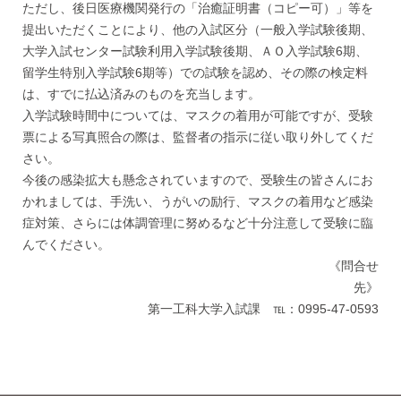
ただし、後日医療機関発行の「治癒証明書（コピー可）」等を
提出いただくことにより、他の入試区分（一般入学試験後期、
大学入試センター試験利用入学試験後期、ＡＯ入学試験6期、
留学生特別入学試験6期等）での試験を認め、その際の検定料
は、すでに払込済みのものを充当します。
入学試験時間中については、マスクの着用が可能ですが、受験
票による写真照合の際は、監督者の指示に従い取り外してくだ
さい。
今後の感染拡大も懸念されていますので、受験生の皆さんにお
かれましては、手洗い、うがいの励行、マスクの着用など感染
症対策、さらには体調管理に努めるなど十分注意して受験に臨
んでください。
《問合せ
先》
第一工科大学入試課 ℡：0995-47-0593