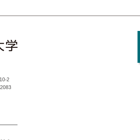
Facebook
X
YouTube
Instagram
0-2
-2083