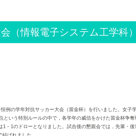
大会（情報電子システム工学科
科恒例の学年対抗サッカー大会（當金杯）を行いました。女子学
2点という特別ルールの中で，各学年の威信をかけた當金杯争
は1－1のドローとなりました。試合後の懇親会では，先輩・
で結ばれました。