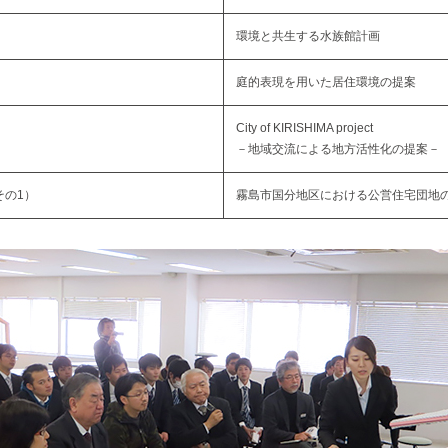
環境と共生する水族館計画
庭的表現を用いた居住環境の提案
City of KIRISHIMA project
－地域交流による地方活性化の提案－
その1）
霧島市国分地区における公営住宅団地