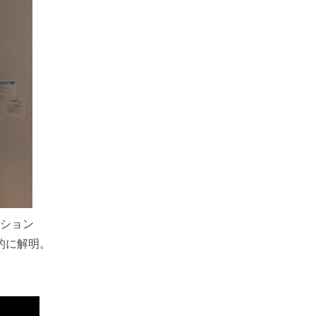
ション
的に解明。