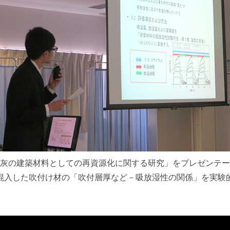
灰の建築材料としての再資源化に関する研究」をプレゼンテー
混入した吹付け材の「吹付層厚など－吸放湿性の関係」を実験