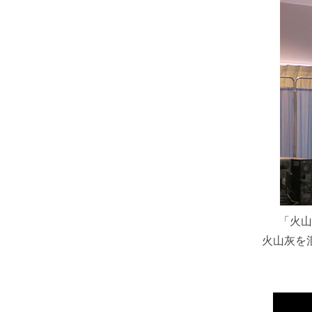
「火山
火山灰を