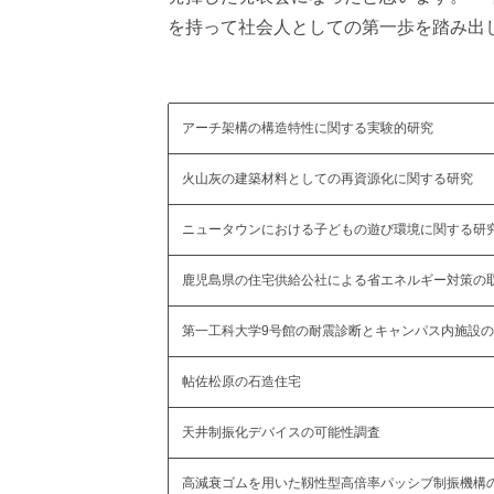
を持って社会人としての第一歩を踏み出
アーチ架構の構造特性に関する実験的研究
火山灰の建築材料としての再資源化に関する研究
ニュータウンにおける子どもの遊び環境に関する研
鹿児島県の住宅供給公社による省エネルギー対策の
第一工科大学9号館の耐震診断とキャンパス内施設
帖佐松原の石造住宅
天井制振化デバイスの可能性調査
高減衰ゴムを用いた靱性型高倍率パッシブ制振機構