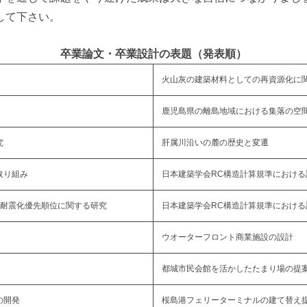
して下さい。
卒業論文・卒業設計の表題（発表順）
火山灰の建築材料としての再資源化に
鹿児島県の離島地域における集落の空
究
肝属川沿いの麓の歴史と変遷
取り組み
日本建築学会RC構造計算規準における
の耐震化優先順位に関する研究
日本建築学会RC構造計算規準における
ウオーターフロント商業施設の設計
都城市民会館を活かしたたまり場の提
の開発
桜島港フェリーターミナルの建て替え