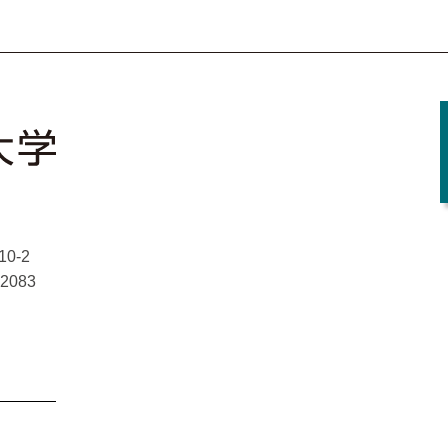
Facebook
X
YouTube
Instagram
0-2
-2083