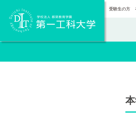
受験生の方
Daiichi Institute of Technology
本