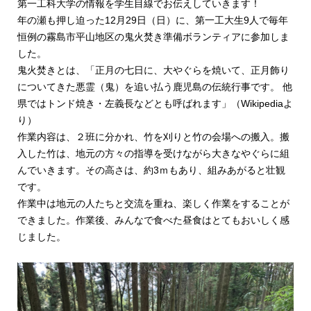
第一工科大学の情報を学生目線でお伝えしていきます！
年の瀬も押し迫った12月29日（日）に、第一工大生9人で毎年
恒例の霧島市平山地区の鬼火焚き準備ボランティアに参加しま
した。
鬼火焚きとは、「正月の七日に、大やぐらを焼いて、正月飾り
についてきた悪霊（鬼）を追い払う鹿児島の伝統行事です。 他
県ではトンド焼き・左義長などとも呼ばれます」（Wikipediaよ
り）
作業内容は、２班に分かれ、竹を刈りと竹の会場への搬入。搬
入した竹は、地元の方々の指導を受けながら大きなやぐらに組
んでいきます。その高さは、約3ｍもあり、組みあがると壮観
です。
作業中は地元の人たちと交流を重ね、楽しく作業をすることが
できました。作業後、みんなで食べた昼食はとてもおいしく感
じました。