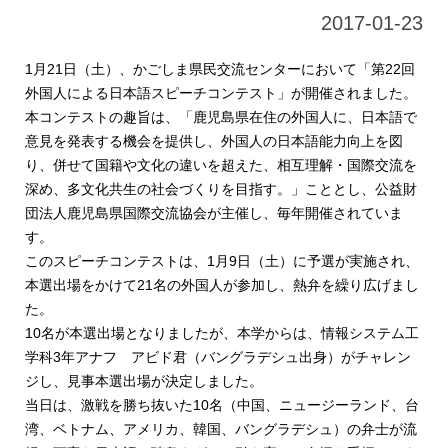
2017-01-23
1月21日（土）、かごしま県民交流センターにおいて「第22回
外国人による日本語スピーチコンテスト」が開催されました。
本コンテストの趣旨は、「鹿児島県在住の外国人に、日本語で
意見を発表する機会を提供し、外国人の日本語能力向上を図
り、併せて国籍や文化の違いを超えた、相互理解・国際交流を
深め、多文化共生の社会づくりを目指す。」こととし、公益財
団法人鹿児島県国際交流協会が主催し、毎年開催されていま
す。
このスピーチコンテストは、1月9日（土）に予選が実施され、
本選出場をかけて21名の外国人が参加し、熱弁を繰り広げまし
た。
10名が本選出場となりましたが、本学からは、情報システム工
学科3年アナフ アビド君（バングラデシュ出身）がチャレン
ジし、見事本選出場が決定しました。
当日は、激戦を勝ち抜いた10名（中国、ニュージーランド、台
湾、ベトナム、アメリカ、韓国、バングラデシュ）の弁士が流