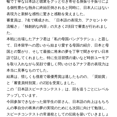
暢で丁寧な日本語と聴衆をグッと引き寄せる身振り手振りによ
る個性豊かな熱弁に終始圧倒されると同時に、日本人にはない
表現力と新鮮な感性に驚きと感動を覚えました。
審査員は、7名で構成され、「日本語の表現力、アクセントや
流暢さ」「独創的な内容」の大きく2項目で審査が行われまし
た。
本戦に出場したアナフ君は「私の母国バングラデシュ」と題し
て、日本留学への思いから始まり愛する母国の紹介、日本と母
国との繋がり、そして最後に将来の夢を丁寧で聞きやすい日本
語で話してくれました。特に生活習慣の違いなど時折ユーモア
を取り入れながら笑顔で優しく問いかけるアナフ君の表現力は
本当に見事なものでした。
結果は、惜しくも僅差で最優秀賞は逃したものの、「奨励賞」
と「審査員特別賞」の2冠を受賞しました。
この「日本語スピーチコンテスト」は、回を追うごとにレベル
アップしています。
今回参加できなかった留学生の皆さん、日本語の向上はもちろ
んの事自分の将来の夢の実現のためにも次回に向けて勉強し、
スピーチコンテストの常連校としての伝統を築いていきましょ