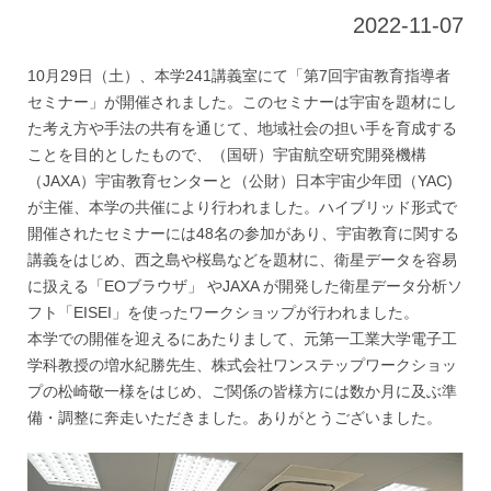
2022-11-07
10月29日（土）、本学241講義室にて「第7回宇宙教育指導者
セミナー」が開催されました。このセミナーは宇宙を題材にし
た考え方や手法の共有を通じて、地域社会の担い手を育成する
ことを目的としたもので、（国研）宇宙航空研究開発機構
（JAXA）宇宙教育センターと（公財）日本宇宙少年団（YAC)
が主催、本学の共催により行われました。ハイブリッド形式で
開催されたセミナーには48名の参加があり、宇宙教育に関する
講義をはじめ、西之島や桜島などを題材に、衛星データを容易
に扱える「EOブラウザ」 やJAXA が開発した衛星データ分析ソ
フト「EISEI」を使ったワークショップが行われました。
本学での開催を迎えるにあたりまして、元第一工業大学電子工
学科教授の増水紀勝先生、株式会社ワンステップワークショッ
プの松崎敬一様をはじめ、ご関係の皆様方には数か月に及ぶ準
備・調整に奔走いただきました。ありがとうございました。