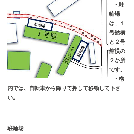
・駐
輪場
は、１
号館横
と２号
館横の
２か所
です。
・構
内では、自転車から降りて押して移動して下さ
い。
駐輪場