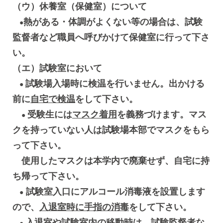
（ウ）休養室（保健室）について
熱がある・体調がよくない等の場合は、試験
●
監督者など職員へ呼びかけて保健室に行って下さ
い。
（エ）試験室において
試験場入場時に検温を行いません。出かける
●
前に
自宅で検温
をして下さい。
受験生には
マスク着用
を義務づけます。マス
●
クを持っていない人は試験場本部でマスクをもら
って下さい。
使用したマスクは本学内で廃棄せず、自宅に持
ち帰って下さい。
試験室入口にアルコール消毒液を設置します
●
ので、
入退室時に手指の消毒
をして下さい。
入退室や試験室内の移動時
は、試験監督者な