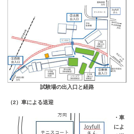
試験場の出入口と経路
（2）車による送迎
・車
によ