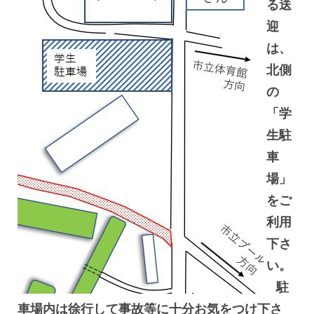
る送
迎
は、
北側
の
「学
生駐
車
場」
をご
利用
下さ
い。
駐
車場内は徐行して事故等に十分お気をつけ下さ