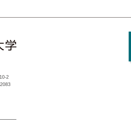
Facebook
X
YouTube
Instagram
0-2
-2083