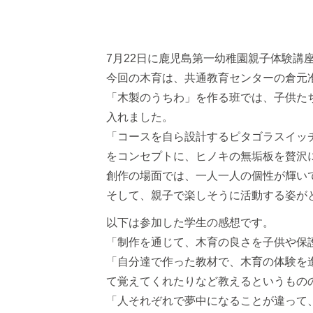
7⽉22⽇に⿅児島第⼀幼稚園親⼦体験講座
今回の⽊育は、共通教育センターの倉元
「⽊製のうちわ」を作る班では、⼦供た
⼊れました。
「コースを⾃ら設計するピタゴラスイッ
をコンセプトに、ヒノキの無垢板を贅沢
創作の場⾯では、⼀⼈⼀⼈の個性が輝い
そして、親⼦で楽しそうに活動する姿が
以下は参加した学⽣の感想です。
「制作を通じて、⽊育の良さを⼦供や保
「⾃分達で作った教材で、⽊育の体験を
て覚えてくれたりなど教えるというもの
「⼈それぞれで夢中になることが違って