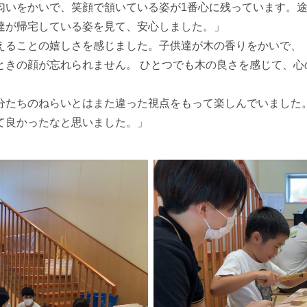
匂いをかいで、笑顔で頷いている姿が1番⼼に残っています。
達が帰宅している姿を⾒て、安⼼しました。」
えることの嬉しさを感じました。⼦供達が⽊の⾹りをかいで、
ときの顔が忘れられません。 ひとつでも⽊の良さを感じて、⼼
分たちのねらいとはまた違った視点をもって楽しんでいました
て良かったなと思いました。」