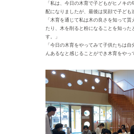
「私は、今⽇の⽊育で⼦どもがヒノキの
配になりましたが、最後は笑顔で⼦ども
「⽊育を通じて私は⽊の良さを知って貰
たり、⽊を削ると粉になることを知った
す。」
「今⽇の⽊育をやってみて⼦供たちは⾃
んあるなと感じることができ⽊育をやっ