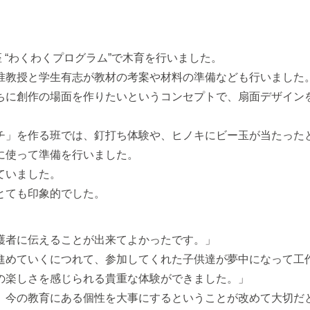
 “わくわくプログラム”で⽊育を⾏いました。
准教授と学⽣有志が教材の考案や材料の準備なども⾏いました
ちに創作の場⾯を作りたいというコンセプトで、扇⾯デザイン
チ」を作る班では、釘打ち体験や、ヒノキにビー⽟が当たった
に使って準備を⾏いました。
ていました。
とても印象的でした。
護者に伝えることが出来てよかったです。」
進めていくにつれて、参加してくれた⼦供達が夢中になって⼯
の楽しさを感じられる貴重な体験ができました。」
、今の教育にある個性を⼤事にするということが改めて⼤切だ