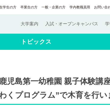
在学生の方
卒業生の方
一般・企業の方
学内教職員用
お問い合
大学案内
入試・オープンキャンパス
学
トピックス
⿅児島第⼀幼稚園 親⼦体験講
くわくプログラム”で⽊育を⾏い