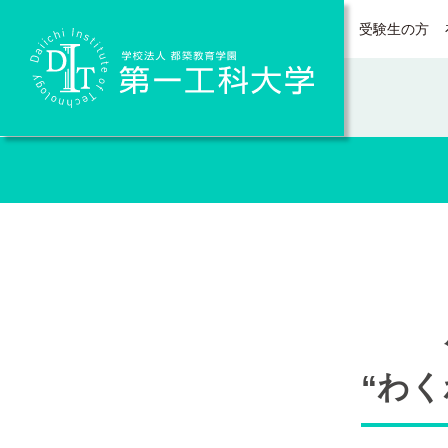
受験生の方
Daiichi Institute of Technology
“わ