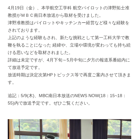
4月19日（金）、本学航空工学科 航空パイロットの津野拓士准
教授がＭＢＣ南日本放送から取材を受けました。
津野准教授はパイロットやキッチンカー経営など様々な経験を
されております。
上記のような経験もされ、新たな挑戦として第一工科大学で教
鞭を執ることになった 経緯や、立場や環境が変わっても持ち続
ける思いなどを取材されました。
詳細は未定ですが、4月下旬～5月中旬に夕方の報道系番組内に
て放送予定です。
放送時期は決定次第HPトピックス等で再度ご案内させて頂きま
す。
追記：5/9(木)、MBC南日本放送のNEWS NOW(18：15~18：
55)内で放送予定です。ぜひご覧ください。