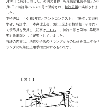
月28日に特許出願した、発明の名称「転落用防止用手摺」が8
月6日に特許第7532730号で登録され、
特許公報
に掲載されま
した。
本特許は、「令和5年度パテントコンテスト」（主催：文部科
学省、特許庁、日本弁理士会、(独)工業所有権情報・研修館）
で優秀賞を受賞し（記事は
こちら
）、特許出願と同時に早期審
査対象出願として審査されていました。
特許の内容は、幼児や子供のベランダからの転落を防止するベ
ランダの転落防止用手摺に関するものです。