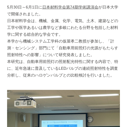
5月30日～6月1日に
日本材料学会第74期学術講演会
が日本大学
で開催されました。
日本材料学会は、機械、金属、化学、電気、土木、建築などの
工学や医学あるいは農学など多岐にわたる分野を包括した材料
学に関する総合的な学会です。
本学から機械システム工学科の仮屋孝二教授が参加し、「計
測・センシング」部門にて「自動車用前照灯の光源がもたらす
照射特性への影響」について研究発表しました。
本研究は、自動車用前照灯の照射配光特性に関する内容で、特
に、近年急速に普及しているLEDバルブの連続照射特性を調査
分析し、従来のハロゲンバルブとの比較検討を行いました。