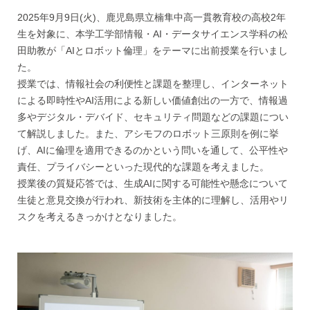
2025年9月9日(火)、鹿児島県立楠隼中高一貫教育校の高校2年
生を対象に、本学工学部情報・AI・データサイエンス学科の松
田助教が「AIとロボット倫理」をテーマに出前授業を行いまし
た。
授業では、情報社会の利便性と課題を整理し、インターネット
による即時性やAI活用による新しい価値創出の一方で、情報過
多やデジタル・デバイド、セキュリティ問題などの課題につい
て解説しました。また、アシモフのロボット三原則を例に挙
げ、AIに倫理を適用できるのかという問いを通して、公平性や
責任、プライバシーといった現代的な課題を考えました。
授業後の質疑応答では、生成AIに関する可能性や懸念について
生徒と意見交換が行われ、新技術を主体的に理解し、活用やリ
スクを考えるきっかけとなりました。