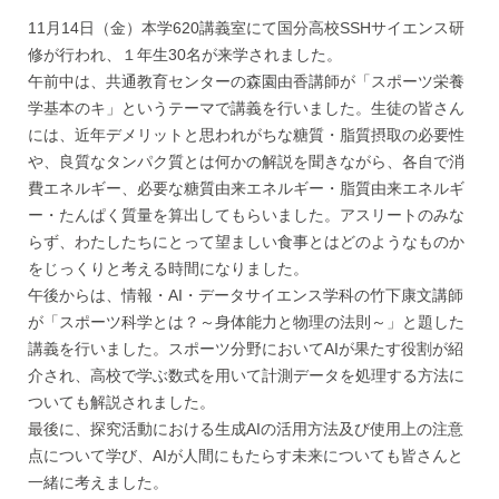
11月14日（金）本学620講義室にて国分高校SSHサイエンス研
修が行われ、１年生30名が来学されました。
午前中は、共通教育センターの森園由香講師が「スポーツ栄養
学基本のキ」というテーマで講義を行いました。生徒の皆さん
には、近年デメリットと思われがちな糖質・脂質摂取の必要性
や、良質なタンパク質とは何かの解説を聞きながら、各自で消
費エネルギー、必要な糖質由来エネルギー・脂質由来エネルギ
ー・たんぱく質量を算出してもらいました。アスリートのみな
らず、わたしたちにとって望ましい食事とはどのようなものか
をじっくりと考える時間になりました。
午後からは、情報・AI・データサイエンス学科の竹下康文講師
が「スポーツ科学とは？～身体能力と物理の法則～」と題した
講義を行いました。スポーツ分野においてAIが果たす役割が紹
介され、高校で学ぶ数式を用いて計測データを処理する方法に
ついても解説されました。
最後に、探究活動における生成AIの活用方法及び使用上の注意
点について学び、AIが人間にもたらす未来についても皆さんと
一緒に考えました。