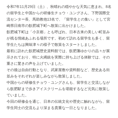
令和7年11月29日（土）、秋晴れの穏やかな天気に恵まれ、8名
の留学生と中国からの研修生チョウ・ユングさん、下野国際交
流センター長、馬助教他13名で、『留学生との集い』として宮
崎県日南市の飫肥城下町へ散策に出かけました。
飫肥城下町は「小京都」とも呼ばれ、日本古来の美しい町並み
が残る情緒あふれる場所です。初めて訪れる留学生も多く、留
学生たちは興味津々の様子で散策をスタートしました。
最初に訪れた飫肥城歴史資料館では、飫肥藩ゆかりの品々が展
示されており、特に火縄銃を実際に持ち上げる体験では、その
重さに驚きの声を上げていました。
その後は自由行動となり、武家屋敷や資料館など、歴史ある街
並みをそれぞれが楽しみながら散策しました。
中国からの研修生チョウ・ユングさんも、留学生と交流しなが
ら飫肥駅まで歩きアイスクリームを堪能するなど元気に散策し
ていました。
今回の研修会を通じ、日本の伝統文化や歴史に触れながら、留
学生同士の交流もより深まる貴重な一日となりました。