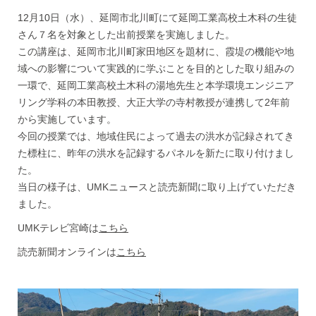
12月10日（水）、延岡市北川町にて延岡工業高校土木科の生徒
さん７名を対象とした出前授業を実施しました。
この講座は、延岡市北川町家田地区を題材に、霞堤の機能や地
域への影響について実践的に学ぶことを目的とした取り組みの
一環で、延岡工業高校土木科の湯地先生と本学環境エンジニア
リング学科の本田教授、大正大学の寺村教授が連携して2年前
から実施しています。
今回の授業では、地域住民によって過去の洪水が記録されてき
た標柱に、昨年の洪水を記録するパネルを新たに取り付けまし
た。
当日の様子は、UMKニュースと読売新聞に取り上げていただき
ました。
UMKテレビ宮崎は
こちら
読売新聞オンラインは
こちら