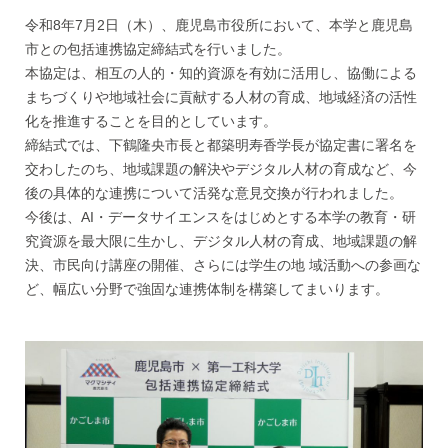
令和8年7月2日（木）、鹿児島市役所において、本学と鹿児島
市との包括連携協定締結式を行いました。
本協定は、相互の人的・知的資源を有効に活用し、協働による
まちづくりや地域社会に貢献する人材の育成、地域経済の活性
化を推進することを目的としています。
締結式では、下鶴隆央市長と都築明寿香学長が協定書に署名を
交わしたのち、地域課題の解決やデジタル人材の育成など、今
後の具体的な連携について活発な意見交換が行われました。
今後は、AI・データサイエンスをはじめとする本学の教育・研
究資源を最大限に生かし、デジタル人材の育成、地域課題の解
決、市民向け講座の開催、さらには学生の地 域活動への参画な
ど、幅広い分野で強固な連携体制を構築してまいります。