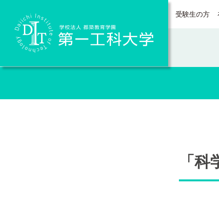
受験生の方
Daiichi Institute of Technology
「科