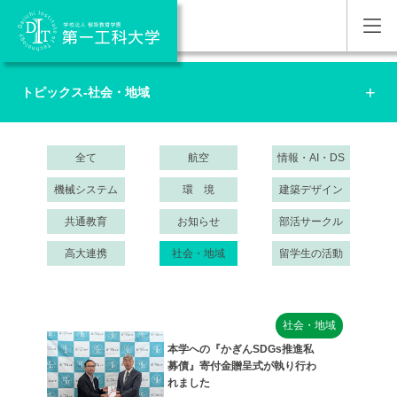
トピックス-社会・地域
全て
航空
情報・AI・DS
機械システム
環 境
建築デザイン
共通教育
お知らせ
部活サークル
高大連携
社会・地域
留学生の活動
社会・地域
本学への『かぎんSDGs推進私
募債』寄付金贈呈式が執り行わ
れました