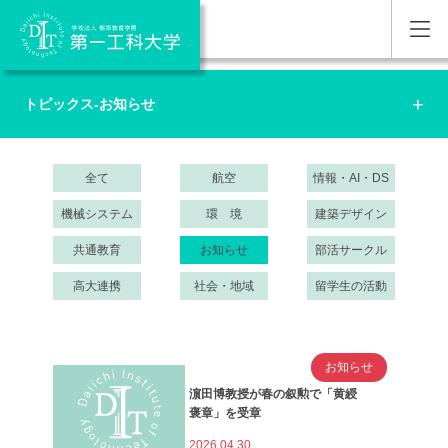
トピックス-お知らせ
全て
航空
情報・AI・DS
機械システム
環 境
建築デザイン
共通教育
お知らせ
部活サークル
高大連携
社会・地域
留学生の活動
お知らせ
濵田博教授が春の叙勲で「黄綬
褒章」を受章
2026.04.30