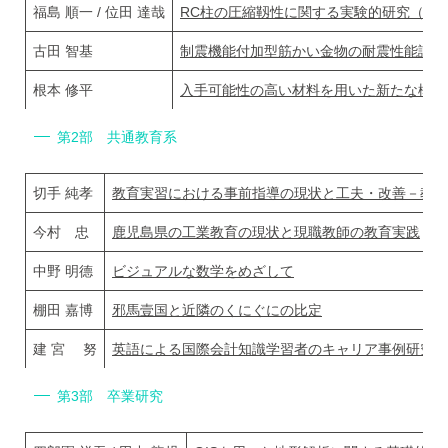
福島 順一 / 位田 達哉
RC柱の圧縮靱性に関する実験的研究（その
古田 智基
制震機能付加型筋かい金物の耐震性能評価
根本 修平
入手可能性の高い材料を用いた新たな構法
第2部 共通教育系
切手 純孝
教育実習における事前指導の現状と工夫・改善－教育
今村 忠
鹿児島県の工業教育の現状と現職教師の教育実践
中野 明德
ビジュアルな数学をめざして
棚田 嘉博
邪馬壹国と近隣のくにぐにの比定
建 宮 努
英語による国際会計知識学習者のキャリア事例研究
第3部 卒業研究